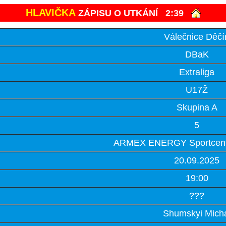
HLAVIČKA
ZÁPISU O UTKÁNÍ
2:39
Válečnice Děčí
DBaK
Extraliga
U17Ž
Skupina A
5
ARMEX ENERGY Sportcent
20.09.2025
19:00
???
Shumskyi Mich