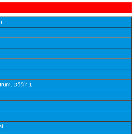
n
rum, Děčín 1
al